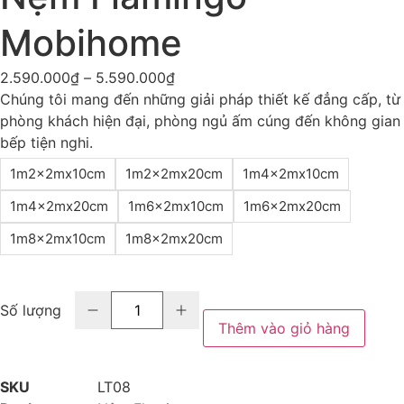
Mobihome
2.590.000
₫
–
5.590.000
₫
Chúng tôi mang đến những giải pháp thiết kế đẳng cấp, từ
phòng khách hiện đại, phòng ngủ ấm cúng đến không gian
bếp tiện nghi.
1m2x2mx10cm
1m2x2mx20cm
1m4x2mx10cm
1m4x2mx20cm
1m6x2mx10cm
1m6x2mx20cm
1m8x2mx10cm
1m8x2mx20cm
Số lượng
Thêm vào giỏ hàng
SKU
LT08