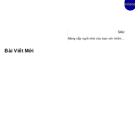
Pinter
SAU
Nâng cấp ngôi nhà của bạn với những ý tưởng trang trí cầu thang đầy phong cách này
Bài Viết Mới