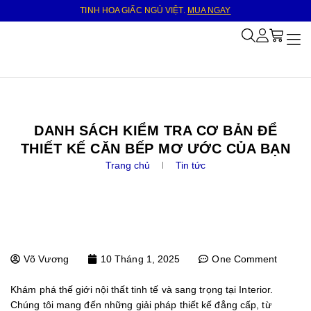
TINH HOA GIẤC NGỦ VIỆT.
MUA NGAY
Tra
Giớ
Sả
Bộ s
Tin
Liên
DANH SÁCH KIỂM TRA CƠ BẢN ĐỂ
THIẾT KẾ CĂN BẾP MƠ ƯỚC CỦA BẠN
Trang chủ
Tin tức
Võ Vương
10 Tháng 1, 2025
One Comment
Khám phá thế giới nội thất tinh tế và sang trọng tại Interior.
Chúng tôi mang đến những giải pháp thiết kế đẳng cấp, từ