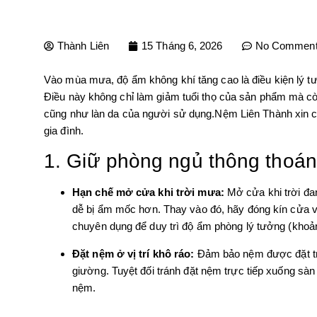
Thành Liên
15 Tháng 6, 2026
No Commen
Vào mùa mưa, độ ẩm không khí tăng cao là điều kiện lý tư
Điều này không chỉ làm giảm tuổi thọ của sản phẩm mà cò
cũng như làn da của người sử dụng.Nệm Liên Thành xin c
gia đình.
1. Giữ phòng ngủ thông thoán
Hạn chế mở cửa khi trời mưa:
Mở cửa khi trời đa
dễ bị ẩm mốc hơn. Thay vào đó, hãy đóng kín cửa v
chuyên dụng để duy trì độ ẩm phòng lý tưởng (kho
Đặt nệm ở vị trí khô ráo:
Đảm bảo nệm được đặt trê
giường. Tuyệt đối tránh đặt nệm trực tiếp xuống sà
nệm.