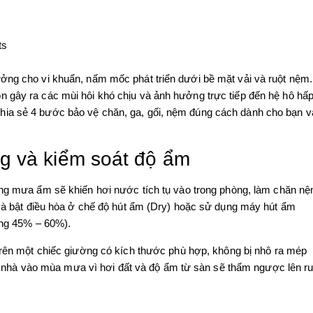
ts
ởng cho vi khuẩn, nấm mốc phát triển dưới bề mặt vải và ruột nệm.
n gây ra các mùi hôi khó chịu và ảnh hưởng trực tiếp đến hệ hô hấ
hia sẻ 4 bước bảo vệ chăn, ga, gối, nệm đúng cách dành cho bạn v
g và kiểm soát độ ẩm
ng mưa ẩm sẽ khiến hơi nước tích tụ vào trong phòng, làm chăn n
à bật điều hòa ở chế độ hút ẩm (Dry) hoặc sử dụng máy hút ẩm
ảng 45% – 60%).
n một chiếc giường có kích thước phù hợp, không bị nhô ra mép
n nhà vào mùa mưa vì hơi đất và độ ẩm từ sàn sẽ thấm ngược lên ru