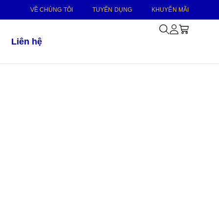
VỀ CHÚNG TÔI
TUYỂN DỤNG
KHUYẾN MÃI
Liên hệ