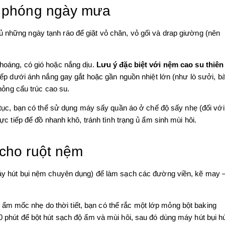
ơi phóng ngày mưa
ủ những ngày tạnh ráo để giặt vỏ chăn, vỏ gối và drap giường (nên
hoáng, có gió hoặc nắng dịu.
Lưu ý đặc biệt với nệm cao su thiên
iếp dưới ánh nắng gay gắt hoặc gần nguồn nhiệt lớn (như lò sưởi, b
hỏng cấu trúc cao su.
 tục, bạn có thể sử dụng máy sấy quần áo ở chế độ sấy nhẹ (đối với
c tiếp để đồ nhanh khô, tránh tình trạng ủ ẩm sinh mùi hôi.
 cho ruột nệm
y hút bụi nệm chuyên dụng) để làm sạch các đường viền, kẽ may 
m mốc nhẹ do thời tiết, bạn có thể rắc một lớp mỏng bột baking
phút để bột hút sạch độ ẩm và mùi hôi, sau đó dùng máy hút bụi h