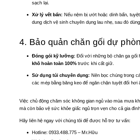
sạch lại.
Xử lý vết bẩn:
Nếu nệm bị ướt hoặc dính bẩn, tuyệt
dung dịch vệ sinh chuyên dụng lau nhẹ, sau đó dùn
4. Bảo quản chăn gối dự phò
Đóng gói kỹ lưỡng:
Đối với những bộ chăn ga gối
khô hoàn toàn 100%
trước khi cất giữ.
Sử dụng túi chuyên dụng:
Nên bọc chúng trong các
các mép bằng băng keo để ngăn chặn tuyệt đối hơi
Việc chủ động chăm sóc không gian ngủ vào mùa mưa không
mà còn bảo vệ sức khỏe giấc ngủ trọn vẹn cho cả gia đình
Hãy liên hệ ngay với chúng tôi để được hỗ trợ tư vấn:
Hotline: 0933.488.775 – Mr.Hữu