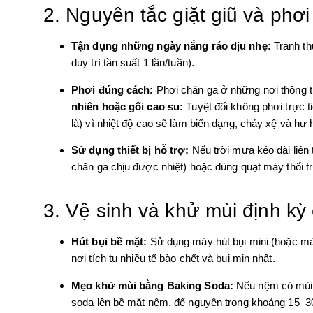
2. Nguyên tắc giặt giũ và ph
Tận dụng những ngày nắng ráo dịu nhẹ:
Tranh th
duy trì tần suất 1 lần/tuần).
Phơi đúng cách:
Phơi chăn ga ở những nơi thông t
nhiên hoặc gối cao su:
Tuyệt đối không phơi trực t
là) vì nhiệt độ cao sẽ làm biến dạng, chảy xệ và hư 
Sử dụng thiết bị hỗ trợ:
Nếu trời mưa kéo dài liên
chăn ga chịu được nhiệt) hoặc dùng quạt máy thổi trự
3. Vệ sinh và khử mùi định kỳ
Hút bụi bề mặt:
Sử dụng máy hút bụi mini (hoặc má
nơi tích tụ nhiều tế bào chết và bụi mịn nhất.
Mẹo khử mùi bằng Baking Soda:
Nếu nệm có mùi ẩ
soda lên bề mặt nệm, để nguyên trong khoảng 15–30 