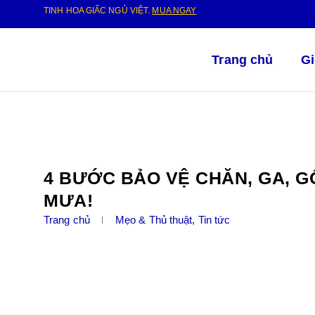
TINH HOA GIẤC NGỦ VIỆT.
MUA NGAY
Trang chủ
Gi
4 BƯỚC BẢO VỆ CHĂN, GA, G
MƯA!
Trang chủ
Mẹo & Thủ thuật
,
Tin tức