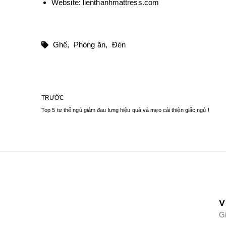
Website:
lienthanhmattress.com
Ghế,
Phòng ăn,
Đèn
TRƯỚC
Top 5 tư thế ngủ giảm đau lưng hiệu quả và mẹo cải thiện giấc ngủ !
V
Gi