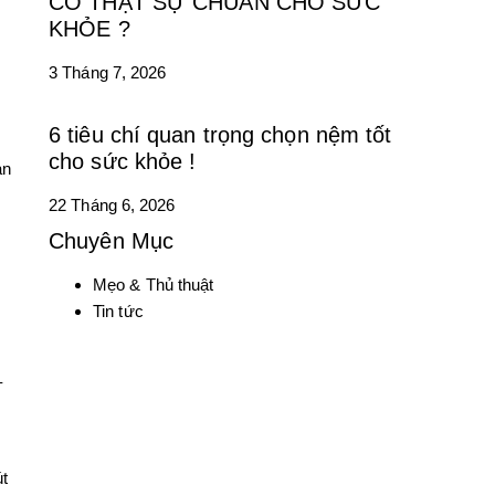
CÓ THẬT SỰ CHUẨN CHO SỨC
KHỎE ?
3 Tháng 7, 2026
6 tiêu chí quan trọng chọn nệm tốt
cho sức khỏe !
àn
22 Tháng 6, 2026
Chuyên Mục
Mẹo & Thủ thuật
Tin tức
–
út